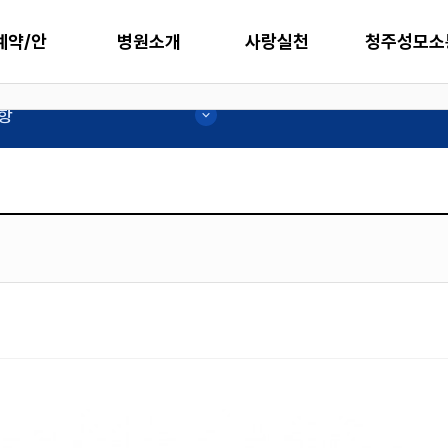
예약/안
병원소개
사랑실천
청주성모소
항