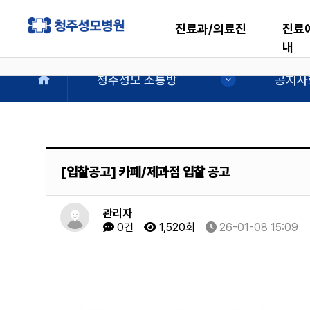
진료과/의료진
진료
내
청주성모 소통방
공지사
[입찰공고] 카페/제과점 입찰 공고
관리자
0건
1,520회
26-01-08 15:09