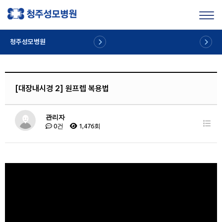
Toggl
청주성모병원
[대장내시경 2] 원프렙 복용법
관리자
0건
1,476회